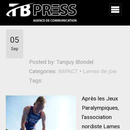
Des lames de carbone
05
pour tous
Sep
Posted by: Tanguy Blondel
Categories:
IMPACT
•
Lames de joie
Tags:
Après les Jeux
Paralympiques,
l’association
nordiste Lames