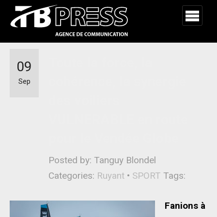
Toute la force, la
09
cohérence, la synergie
Sep
des voiliers
VULNERABLE en route
pour le Vendée Globe
Posted by: Tanguy Blondel
Categories:
Ruyant
•
SPORT
Tags:
Fanions à