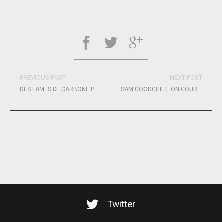
PREVIOUS POST
NEXT POST
DES LAMES DE CARBONE POUR TOUS
SAM GOODCHILD: ON COURSE FOR THE VENDÉE GLOBE START AND THE FULFILMENT OF A LIFE-LONG DREAM
Twitter