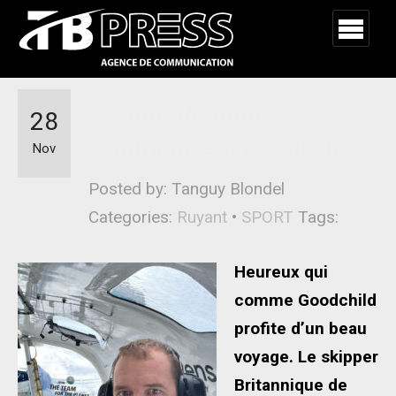
Le tour du monde
28
commence aujourd’hui.
Nov
Posted by: Tanguy Blondel
Categories:
Ruyant
•
SPORT
Tags:
Heureux qui
comme Goodchild
profite d’un beau
voyage. Le skipper
Britannique de