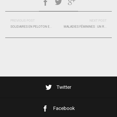
PREVIOUS POST
NEXT POST
SOLIDAIRES EN PELOTON EN VERSION AUGMENTÉE
MALADIES FÉMININES : UN RETARD MÉDICAL RÉVÉLATEUR D’INÉGALITÉS PERSISTANTES
Twitter
Facebook