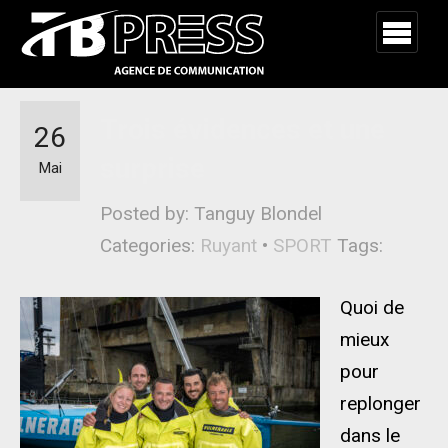
Trois évidences et une
26
surprise
Mai
Posted by: Tanguy Blondel
Categories:
Ruyant
•
SPORT
Tags:
Quoi de
mieux
pour
replonger
dans le