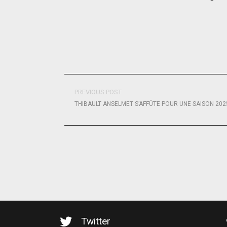
PREVIOUS POST
THIBAULT ANSELMET S’AFFÛTE POUR UNE SAISON 202
Twitter