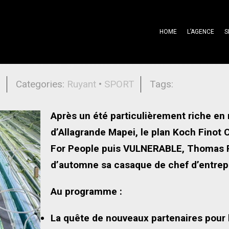
HOME
L’AGENCE
S
ints forts, gommer nos insuffisanc
l
Categories:
Ruyant
•
SPORT
Tags:
Après un été particulièrement riche en 
d’Allagrande Mapei, le plan Koch Finot
For People puis VULNERABLE, Thomas 
d’automne sa casaque de chef d’entrep
Au programme :
La quête de nouveaux partenaires pour