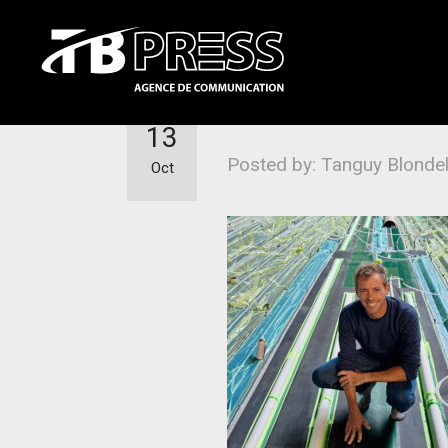
Préserver nos po
13
Posted by: Tanguy Blonde
Oct