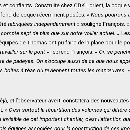
s et confiants. Construite chez CDK Lorient, la coque
de fond de coque récemment posées. «
Nous pourrons al
 été fabriquées indépendamment
» souligne François. 
compte sept de plus que sur notre voilier actuel.
» Les
équipes de Thomas ont pu faire de la place pour le pont
availler sur le pont
» reprend François. «
On se penche 
ose de padeyes. On s’occupe aussi de ce que nous appel
es boites à
réas
où reviennent toutes les manœuvres. »
 déjà, et l’observateur averti constatera des nouveaut
t. «
C’est surtout la répartition des volumes qui diffè
e invisible de cet important chantier, c’est l’attention 
 trois équipes associées pour la construction de ces im