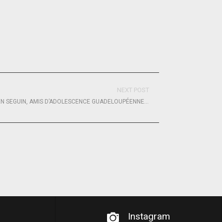
NEXT POST
THIBAUT VAUCHEL-CAMUS ET DAMIEN SEGUIN, AMIS D’ADOLESCENCE GUADELOUPÉENNE, AU DÉPART DE LA TRANSAT CAFÉ L’OR
Instagram