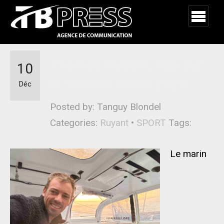
Thomas Ruyant, cap sur
10
le Vendée Globe 2028
Déc
Posted by: Tanguy Blondel
Categories:
Ruyant
•
SPORT
Tags:
Le marin