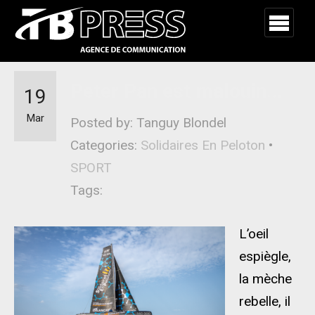
Peter Pan est malouin…
19
Mar
Posted by: Tanguy Blondel
Categories:
Solidaires En Peloton
•
SPORT
Tags:
L’oeil
espiègle,
la mèche
rebelle, il