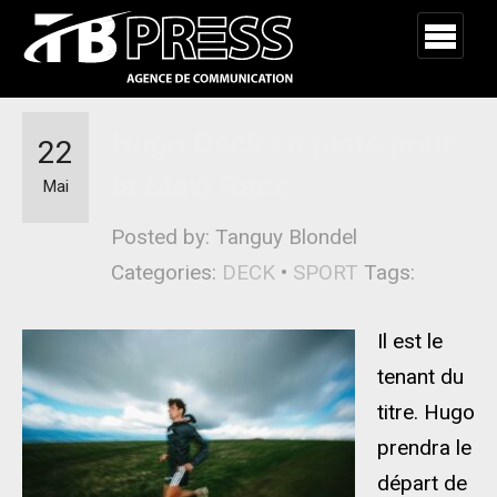
Hugo Deck en piste pour
22
la Maxi Race
Mai
Posted by: Tanguy Blondel
Categories:
DECK
•
SPORT
Tags:
Il est le
tenant du
titre. Hugo
prendra le
départ de