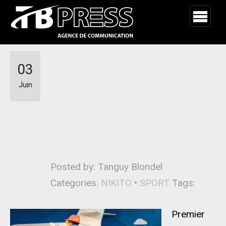
NIKITO Alfortville se
03
réinvente avec
Juin
PALOMANO et un
nouveau Laser Game
immersif
Posted by: Tanguy Blondel
Categories:
NIKITO
•
SPORT
Tags:
Premier