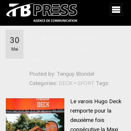
Le doublé pour Hugo
30
Deck sur la Adidas Terrex
Mai
Maxi-Race
Posted by: Tanguy Blondel
Categories:
DECK
•
SPORT
Tags:
Le varois Hugo Deck
remporte pour la
deuxième fois
consécutive la Maxi