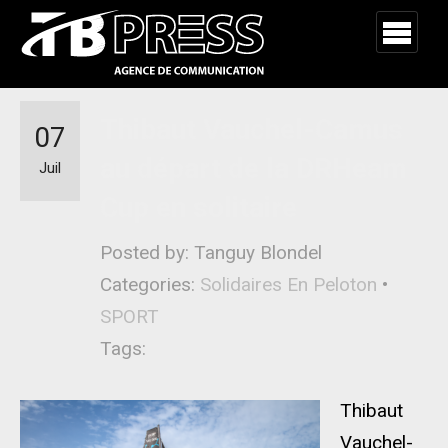
Thibaut Vauchel-Camus
07
au départ de la DRHeam
Juil
Cup en solitaire
Posted by: Tanguy Blondel
Categories:
Solidaires En Peloton
•
SPORT
Tags:
Thibaut
Vauchel-