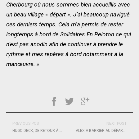
Cherbourg où nous sommes bien accueillis avec
un beau village « départ ». J’ai beaucoup navigué
ces derniers temps. Cela m’a permis de rester
longtemps à bord de Solidaires En Peloton ce qui
n’est pas anodin afin de continuer à prendre le
rythme et mes repères à bord notamment à la
manœuvre. »
PREVIOUS POST
NEXT POST
HUGO DECK, DE RETOUR À LA COMPÉTITION SUITE À SA GRANDE VICTOIRE SUR LA MAXI RACE
ALEXIA BARRIER AU DÉPART DE LA ROUTE DU RHUM 2026 : UNE PREMIÈRE HISTORIQUE EN ULTIM