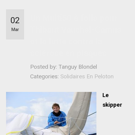
Un Multi50 à foils pour
02
Thibaut Vauchel-Camus
Mar
et la lutte contre la
sclérose en plaques
Posted by: Tanguy Blondel
Categories:
Solidaires En Peloton
Le
skipper