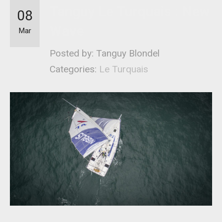
Tanguy Le Turquais : New
08
Wave
Mar
Posted by: Tanguy Blondel
Categories:
Le Turquais