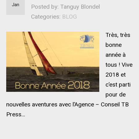
Jan
Posted by: Tanguy Blondel
Categories:
BLOG
Très, très
bonne
année à
tous ! Vive
2018 et
c’est parti
pour de
nouvelles aventures avec l’Agence – Conseil TB
Press…