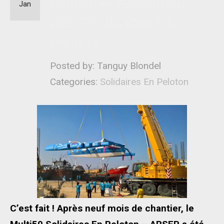
Solidaires En Peloton –
Jan
ARSEP : du rêve à la
réalité !
Posted by: Tanguy Blondel
Categories:
Solidaires En Peloton
C’est fait ! Après neuf mois de chantier, le