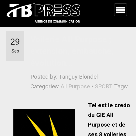
Voilerie All Purpose ;
29
extension, embauche,
Sep
évolution…
Posted by: Tanguy Blondel
Categories:
All Purpose
•
SPORT
Tags:
Tel est le credo
du GIE All
Purpose et de
ses 8 voileries