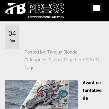
Route du Rhum :
04
l’insatiable Maxime Sorel
Oct
Posted by: Tanguy Blondel
Categories:
Sailing Together
•
SPORT
Tags:
Avant sa
tentative
de