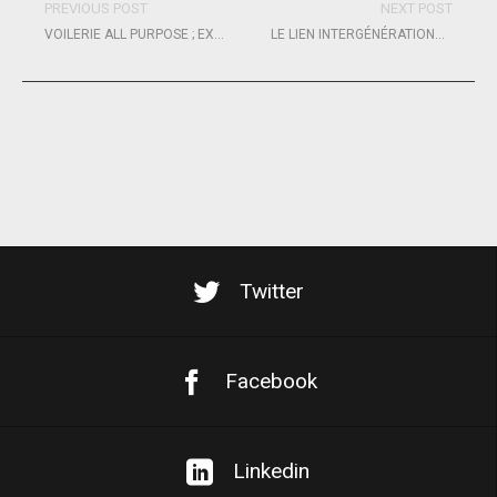
PREVIOUS POST
NEXT POST
VOILERIE ALL PURPOSE ; EXTENSION, EMBAUCHE, ÉVOLUTION…
LE LIEN INTERGÉNÉRATIONNEL, « FIL ROUGE » DE L’OPÉRATION DE MÉCÉNAT ATOUT SOLEIL AU SERVICE DES PUBLICS FRAGILISÉS PAR LES CRISES
Twitter
Facebook
Linkedin