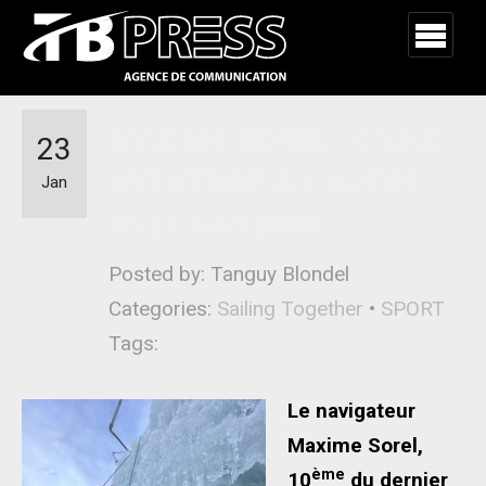
MAXIME SOREL : D’UNE
23
AVENTURE À L’AUTRE
Jan
AVEC PASSION
Posted by: Tanguy Blondel
Categories:
Sailing Together
•
SPORT
Tags:
Le navigateur
Maxime Sorel,
ème
10
du dernier