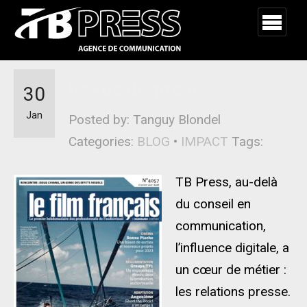
Revue de presse
30
Jan
Posted by: Tanguy Blondel
Categories:
BLOG
•
IMPACT
Tags:
TB Press, au-delà
du conseil en
communication,
l’influence digitale, a
un cœur de métier :
les relations presse.