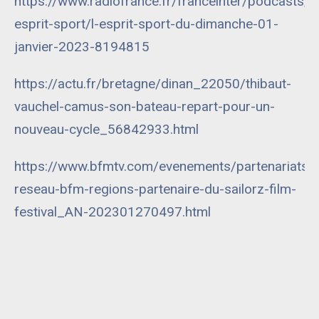
https://www.radiofrance.fr/franceinter/podcasts/l-
esprit-sport/l-esprit-sport-du-dimanche-01-
janvier-2023-8194815
https://actu.fr/bretagne/dinan_22050/thibaut-
vauchel-camus-son-bateau-repart-pour-un-
nouveau-cycle_56842933.html
https://www.bfmtv.com/evenements/partenariats/l
reseau-bfm-regions-partenaire-du-sailorz-film-
festival_AN-202301270497.html