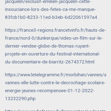
jacquelin/exclusif-emilien-jacquelin-cette-
insouciance-lors-des-fetes-ca-me-manque-
83fcb1b0-8233-11ed-b3eb-6d22061597a4
https://france3-regions.francetvinfo.fr/hauts-de-
france/nord-0/dunkerque/video-un-film-sur-le-
dernier-vendee-globe-de-thomas-ruyant-
projete-en-ouverture-du-festival-international-
du-documentaire-de-biarritz-2674372.html
https://www.letelegramme.fr/morbihan/vannes/a-
vannes-elle-lutte-contre-le-decrochage-scolaire-
energie-jeunes-recompensee-01-12-2022-
13232290.php