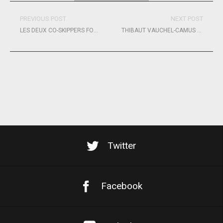
PREVIOUS POST
NEXT POST
LES DEUX CO-SKIPPERS FOR PEOPLE AND PLANET DÉSIGNÉS ; MORGAN LAGRAVIÈRE AVEC THOMAS RUYANT ET ANTOINE KOCH AVEC SAM GOODCHILD
THIBAUT VAUCHEL-CAMUS EMBARQUE QUENTIN VLAMYNCK
Twitter
Facebook