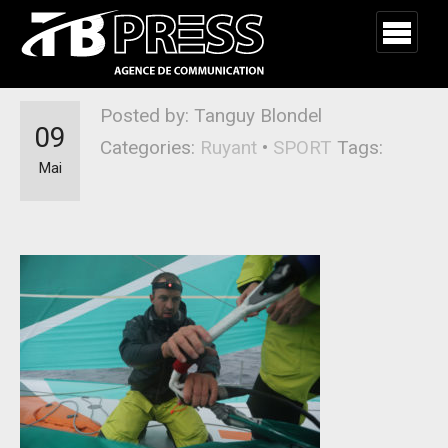
Posted by: Tanguy Blondel
09
Categories:
Ruyant
•
SPORT
Tags:
Mai