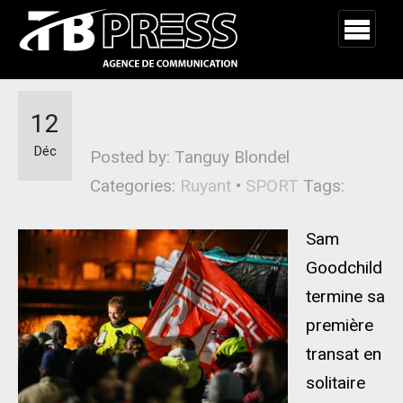
The bronze Man !
12
Déc
Posted by: Tanguy Blondel
Categories:
Ruyant
•
SPORT
Tags:
Sam
Goodchild
termine sa
première
transat en
solitaire