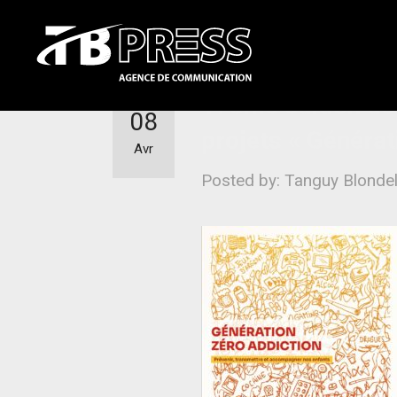
17ème édition de 
08
projets « Générat
Avr
Posted by: Tanguy Blonde