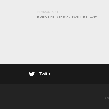
PREVIOUS POST
LE MIROIR DE LA PASSION, FAYEULLE-RUYANT
Twitter
20