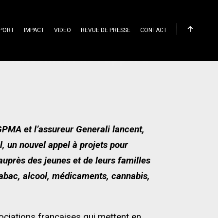
PORT
IMPACT
VIDEO
REVUE DE PRESSE
CONTACT
 : lancement de l’appel à
GPMA et l’assureur Generali lancent,
l, un nouvel appel à projets pour
auprès des jeunes et de leurs familles
 tabac, alcool, médicaments, cannabis,
sociations françaises qui mettent en