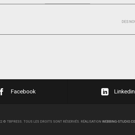
DES NO
Facebook
Linkedin
22
©
TBPRESS. TOUS LES DROITS SONT RÉSERVÉS. RÉALISATION
WEBBING-STUDIO.C