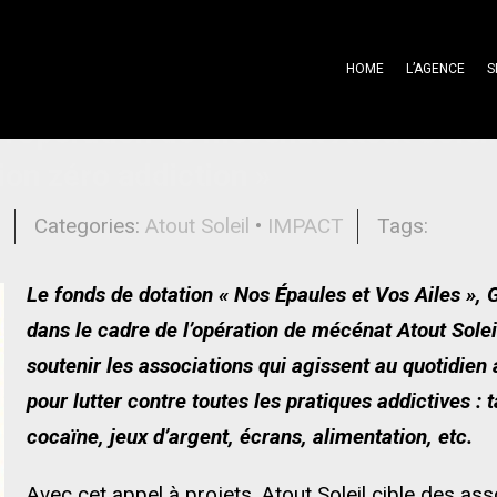
HOME
L’AGENCE
S
l’opération de mécénat Atout Soleil
ion zéro addiction »
l
Categories:
Atout Soleil
•
IMPACT
Tags:
Le fonds de dotation « Nos Épaules et Vos Ailes », 
dans le cadre de l’opération de mécénat Atout Solei
soutenir les associations qui agissent au quotidien 
pour lutter contre toutes les pratiques addictives :
cocaïne, jeux d’argent, écrans, alimentation, etc.
Avec cet appel à projets, Atout Soleil cible des as