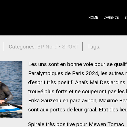
HOME
L’AGENCE
S
s sportifs Banque Populaire du Nor
l
Categories:
BP Nord
•
SPORT
Tags:
Les uns sont en bonne voie pour se qualif
Paralympiques de Paris 2024, les autres n
d’esprit très positif. Anaïs Mai Desjardin
trouvé plus forts et ne couperont pas les 
Erika Sauzeau en para aviron, Maxime 
sont aux portes de leur graal. Etat des lie
Spirale très positive pour Mewen Tomac