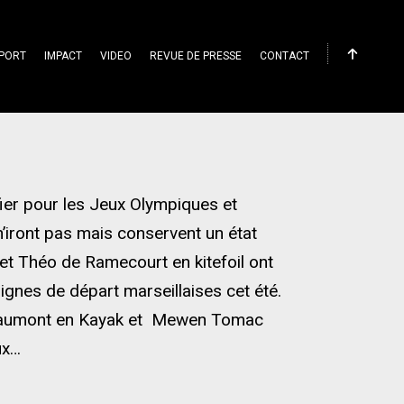
PORT
IMPACT
VIDEO
REVUE DE PRESSE
CONTACT
d
ier pour les Jeux Olympiques et
’iront pas mais conservent un état
s et Théo de Ramecourt en kitefoil ont
lignes de départ marseillaises cet été.
Beaumont en Kayak et Mewen Tomac
ux…