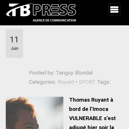
Thomas Ruyant
11
VULNERABLE, 5ème de
Juin
la New York Vendée
Posted by: Tanguy Blondel
Categories:
Ruyant
•
SPORT
Tags:
Thomas Ruyant à
bord de l’Imoca
VULNERABLE s’est
adjugé hier soir la