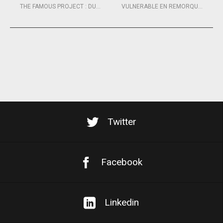
THE FAMOUS PROJECT : DU MOD70 AU MAXI-TRIMARAN
VULNERABLE EN REMORQUE VERS LORIENT
Twitter
Facebook
Linkedin