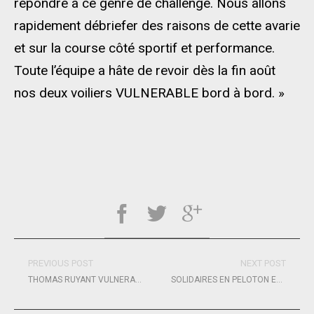
répondre à ce genre de challenge. Nous allons
rapidement débriefer des raisons de cette avarie
et sur la course côté sportif et performance.
Toute l’équipe a hâte de revoir dès la fin août
nos deux voiliers VULNERABLE bord à bord. »
PREVIOUS POST
NEXT POST
THOMAS RUYANT VULNERABLE, 5ÈME DE LA NEW YORK VENDÉE
SOLIDAIRES EN PELOTON EN PISTE POUR LA BAULE – PORNICHET !