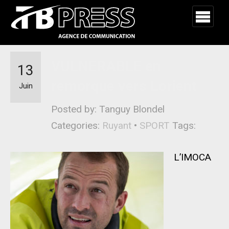
VULNERABLE en
13
remorque vers Lorient
Juin
Posted by: Tanguy Blondel
Categories:
Ruyant
•
SPORT
Tags:
L’IMOCA