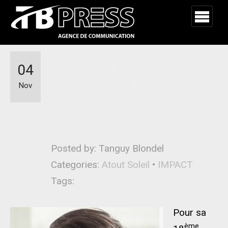
Prix Atout Soleil 2025 : «
04
la santé des femmes doit
Nov
devenir une véritable
priorité collective »
Posted by: Tanguy Blondel
Categories:
Atout Soleil
•
IMPACT
Tags:
Pour sa
ème