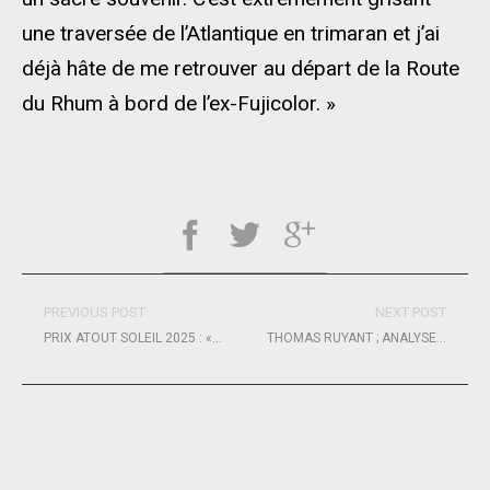
une traversée de l’Atlantique en trimaran et j’ai
déjà hâte de me retrouver au départ de la Route
du Rhum à bord de l’ex-Fujicolor. »
PREVIOUS POST
NEXT POST
PRIX ATOUT SOLEIL 2025 : « LA SANTÉ DES FEMMES DOIT DEVENIR UNE VÉRITABLE PRIORITÉ COLLECTIVE »
THOMAS RUYANT ; ANALYSES PASSÉES ET RÉFLEXIONS D’AVENIR….