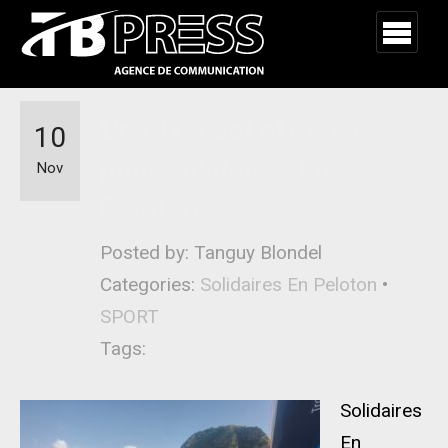
Une Transat effrénée
10
pour Solidaires En
Nov
Peloton
Posted by: Tanguy Blondel
Categories:
Solidaires En Peloton
•
SPORT
Tags:
Solidaires
En