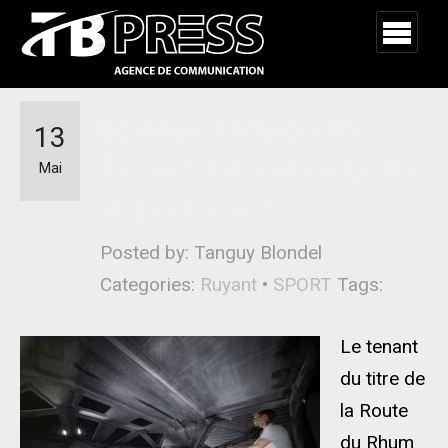
Le nouvel IMOCA de
13
Thomas Ruyant en quête
Mai
de partenaires
Posted by: Tanguy Blondel
Categories:
Ruyant
•
SPORT
Tags:
Le tenant
du titre de
la Route
du Rhum