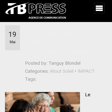
Prix Atout Soleil 2026 :
19
sortir des stéréotypes
Mai
sur le vieillissement
Posted by: Tanguy Blondel
Categories:
Atout Soleil
•
IMPACT
Tags:
Le