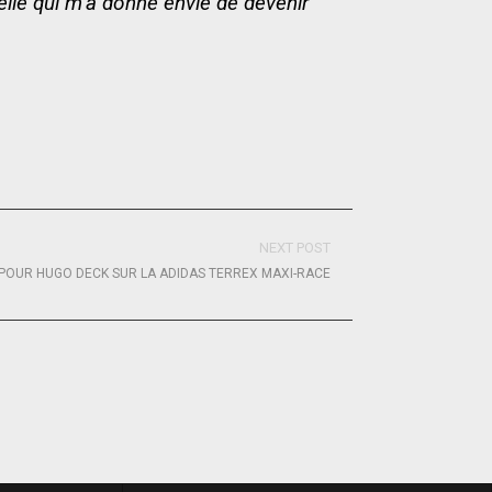
lle qui m’a donné envie de devenir
NEXT POST
POUR HUGO DECK SUR LA ADIDAS TERREX MAXI-RACE