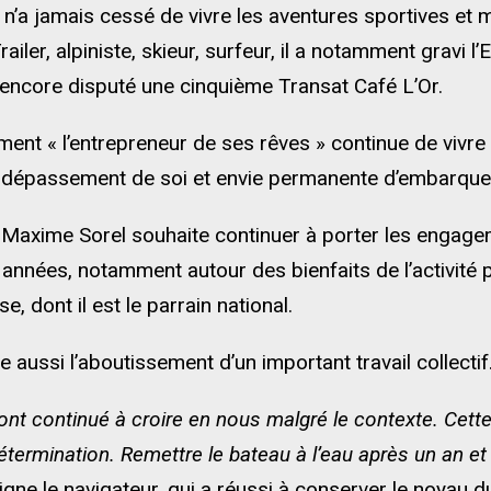
n’a jamais cessé de vivre les aventures sportives et
iler, alpiniste, skieur, surfeur, il a notamment gravi l’
encore disputé une cinquième Transat Café L’Or.
ent « l’entrepreneur de ses rêves » continue de vivre
 dépassement de soi et envie permanente d’embarquer
, Maxime Sorel souhaite continuer à porter les eng
années, notamment autour des bienfaits de l’activité 
, dont il est le parrain national.
 aussi l’aboutissement d’un important travail collectif
nt continué à croire en nous malgré le contexte. Cett
étermination. Remettre le bateau à l’eau après un an et
ligne le navigateur, qui a réussi à conserver le noyau d