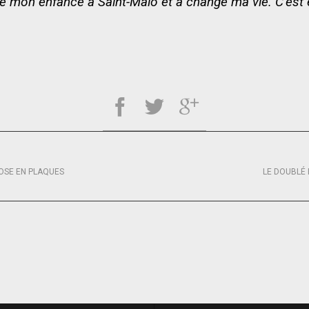
 mon enfance à Saint-Malo et a changé ma vie. C’est e
ROSE EN PLAQUES
LE DOUBLÉ 