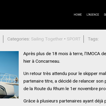
HOME
L’AGENCE
S
on : le pari fou de Maxime Sorel
l
Categories:
Sailing Together
•
SPORT
Tags:
Après plus de 18 mois à terre, l’IMOCA de
hier à Concarneau.
Un retour très attendu pour le skipper ma
partenaire titre, a décidé de relancer son p
de la Route du Rhum le 1er novembre proc
Grâce à plusieurs partenaires ayant déjà 