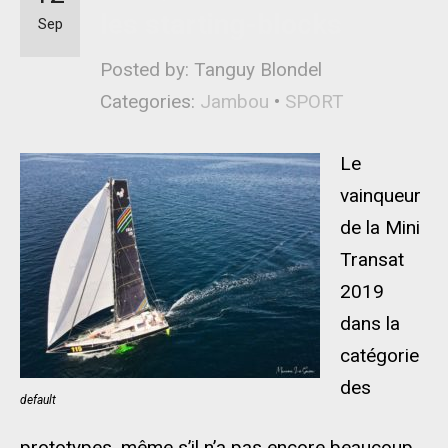
les starting-blocks
Sep
Posted by: Tanguy Blondel
Categories:
Jambou
•
SPORT
Le
vainqueur
de la Mini
Transat
2019
dans la
catégorie
des
default
prototypes, même s’il n’a pas encore beaucoup