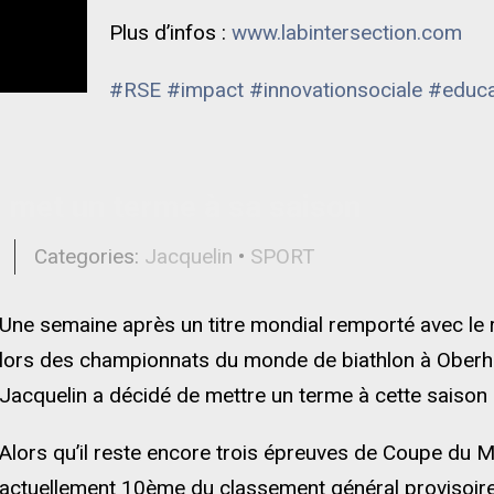
Plus d’infos :
www.labintersection.com
#RSE
#impact
#innovationsociale
#educa
n met un terme à sa saison
l
Categories:
Jacquelin
•
SPORT
Une semaine après un titre mondial remporté avec le 
lors des championnats du monde de biathlon à Oberhof,
Jacquelin a décidé de mettre un terme à cette saiso
Alors qu’il reste encore trois épreuves de Coupe du M
actuellement 10ème du classement général provisoi