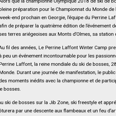
Alors que la championne Olympique 2018 de ski de bo
pleine préparation pour le Championnat du Monde de la 
week-end prochain en Georgie, l’équipe du Perrine Laf
afin de préparer la quatrième édition de l’événement d
ses terres ariégeoises aux Monts d’Olmes, sa station d
Au fil des années, Le Perrine Laffont Winter Camp pre
à peu un événement incontournable pour les passionné
Perrine Laffont, la reine mondiale du ski de bosses, 2
Monde. Durant une journée de manifestation, le public
des moments inédits avec la championne et de partic
de bosses.
u ski de bosses sur la Jib Zone, ski freestyle et appr
ôturera par une descente aux flambeaux et un feu d’art