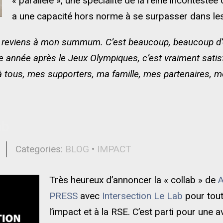
« parallèle », une spécialité de la reine incontest
a une capacité hors norme à se surpasser dans l
Je reviens à mon summum. C’est beaucoup, beaucoup d’ef
e année après le Jeux Olympiques, c’est vraiment satisfa
 à tous, mes supporters, ma famille, mes partenaires, m
ab
l
Categories:
BLOG
•
IMPACT
Très heureux d’annoncer la « collab » de
PRESS
avec
Intersection Le Lab
pour tout
l’impact et à la RSE. C’est parti pour une