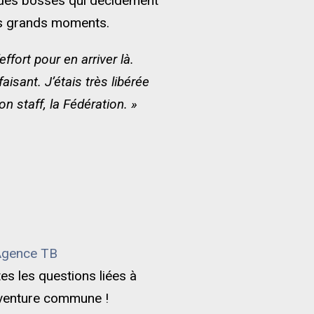
ée des bosses qui décidément
es grands moments.
fort pour en arriver là.
isant. J’étais très libérée
on staff, la Fédération. »
Agence TB
es les questions liées à
 aventure commune !