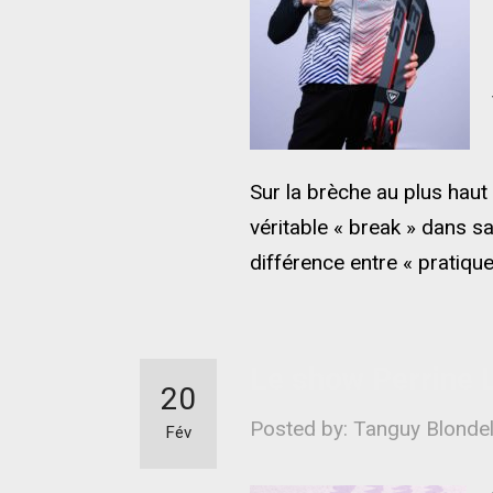
Sur la brèche au plus haut
véritable « break » dans sa
différence entre « pratique
Le show Perrine 
20
Posted by: Tanguy Blonde
Fév