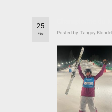
Championne du
25
Posted by: Tanguy Blonde
Fév