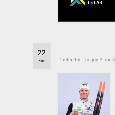
Emilien Jacqueli
22
Posted by: Tanguy Blonde
Fév