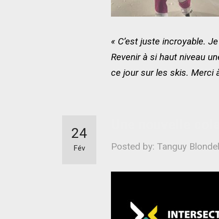
« C’est juste incroyable. 
Revenir à si haut niveau un
ce jour sur les skis. Merci
Une nouvelle col
24
Posted by: Tanguy Blonde
Fév