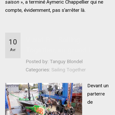
saison
», a terminé Aymeric Chappellier qui ne
compte, évidemment, pas s’arrêter là.
V and B – Sailing
10
Together, en grand !
Avr
Posted by: Tanguy Blondel
Categories:
Sailing Together
Devant un
parterre
de