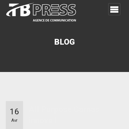
BLOG
All Purpose Carnac
16
innove !
Avr