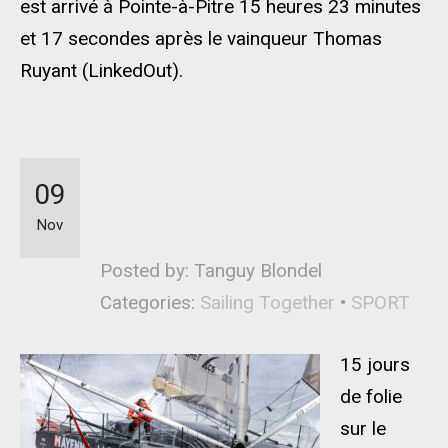
est arrivé à Pointe-à-Pitre 15 heures 23 minutes
et 17 secondes après le vainqueur Thomas
Ruyant (LinkedOut).
Jour J demain pour V and
09
B – Monbana – Mayenne
Nov
Posted by: Tanguy Blondel
Categories:
Sailing Together
•
SPORT
15 jours
de folie
sur le